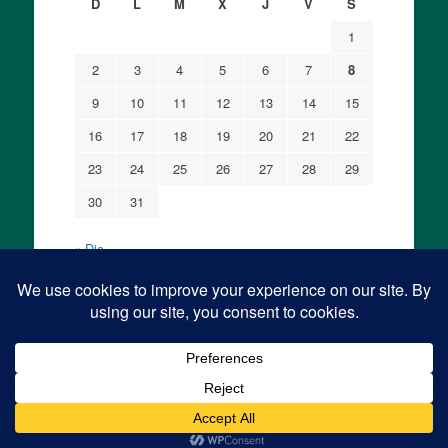
D
L
M
X
J
V
S
1
2
3
4
5
6
7
8
9
10
11
12
13
14
15
16
17
18
19
20
21
22
23
24
25
26
27
28
29
30
31
« Dic
© Yoel Ben Arye - 2015,
contact:
yoelbenarye@dialogo-teologico.com