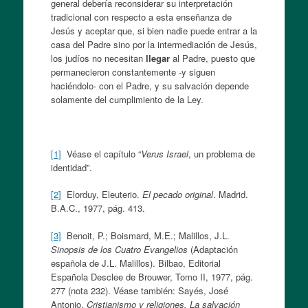
general debería reconsiderar su interpretación
tradicional con respecto a esta enseñanza de
Jesús y aceptar que, si bien nadie puede entrar a la
casa del Padre sino por la intermediación de Jesús,
los judíos no necesitan
llegar
al Padre, puesto que
permanecieron constantemente -y siguen
haciéndolo- con el Padre, y su salvación depende
solamente del cumplimiento de la Ley.
[1]
Véase el capítulo “
Verus Israel
, un problema de
identidad”.
[2]
Elorduy, Eleuterio.
El pecado original
. Madrid.
B.A.C., 1977, pág. 413.
[3]
Benoit, P.; Boismard, M.E.; Malillos, J.L.
Sinopsis de los Cuatro Evangelios
(Adaptación
española de J.L. Malillos). Bilbao, Editorial
Española Desclee de Brouwer, Tomo II, 1977, pág.
277 (nota 232). Véase también: Sayés, José
Antonio.
Cristianismo y religiones. La salvación