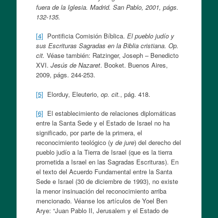
fuera de la Iglesia. Madrid. San Pablo, 2001, págs.
132-135.
[4]
Pontificia Comisión Bíblica.
El pueblo judío y
sus Escrituras Sagradas en la Biblia cristiana. O
p.
cit.
Véase también: Ratzinger, Joseph – Benedicto
XVI.
Jesús de Nazaret
. Booket. Buenos Aires,
2009, págs. 244-253.
[5]
Elorduy, Eleuterio,
op. cit.
, pág. 418.
[6]
El establecimiento de relaciones diplomáticas
entre la Santa Sede y el Estado de Israel no ha
significado, por parte de la primera, el
reconocimiento teológico (y
de jure
) del derecho del
pueblo judío a la Tierra de Israel (que es la tierra
prometida a Israel en las Sagradas Escrituras). En
el texto del Acuerdo Fundamental entre la Santa
Sede e Israel (30 de diciembre de 1993), no existe
la menor insinuación del reconocimiento arriba
mencionado. Véanse los artículos de Yoel Ben
Arye: “Juan Pablo II, Jerusalem y el Estado de