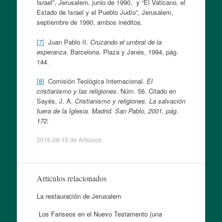
Israel”, Jerusalem, junio de 1990, y “El Vaticano, el
Estado de Israel y el Pueblo Judío”, Jerusalem,
septiembre de 1990, ambos inéditos.
[7]
Juan Pablo II.
Cruzando el umbral de la
esperanza
. Barcelona. Plaza y Janés, 1994, pág.
144.
[8]
Comisión Teológica Internacional.
El
cristianismo y las religiones
. Núm. 56. Citado en
Sayés, J. A.
Cristianismo y religiones. La salvación
fuera de la Iglesia. Madrid. San Pablo, 2001, pág.
172.
2016-08-16
de
Articulos
.
Artículos relacionados
La restauración de Jerusalem
Los Fariseos en el Nuevo Testamento (una