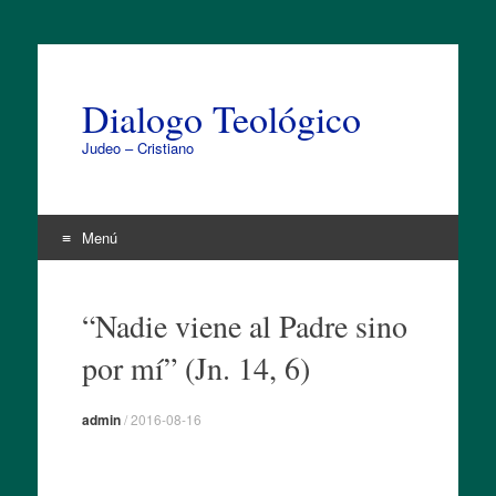
Dialogo Teológico
Judeo – Cristiano
Menú
Ir
al
“Nadie viene al Padre sino
contenido
por mí” (Jn. 14, 6)
admin
/
2016-08-16