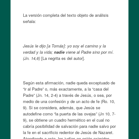
La versión completa del texto objeto de análisis
señala:
Jesús le dijo [a Tomás]: yo soy el camino y la
verdad y la vida;
nadie
viene al Padre sino por mí.
(Jn. 14,6)
[La negrita es del autor].
Según esta afirmación, nadie queda exceptuado de
“ir al Padre” o, más exactamente, a la “casa del
Padre” (Jn. 14, 2-4) a través de Jesús, o sea, por
medio de una confesión y de un acto de fe (Ro. 10,
9). Si se considera, además, que Jesús se
autodefine como “la puerta de las ovejas” (Jn 10, 7-
9), se obtiene un cuadro hermético en el cual no
cabría posibilidad de salvación para nadie salvo por
la fe en el sacrificio redentor de Jesús de Nazaret.
Atendiendo a esto, los judíos no están eximidos