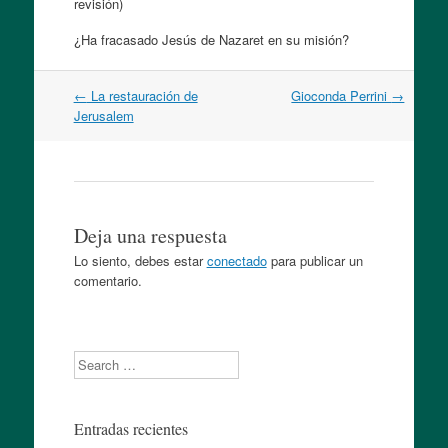
revisión)
¿Ha fracasado Jesús de Nazaret en su misión?
Navegación
←
La restauración de
Gioconda Perrini
→
por
Jerusalem
artículos
Deja una respuesta
Lo siento, debes estar
conectado
para publicar un
comentario.
Search
Entradas recientes